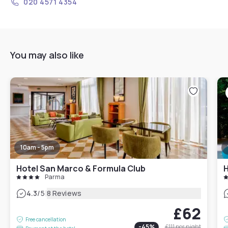
020 4571 4354
You may also like
10am - 5pm
Hotel San Marco & Formula Club
H
Parma
|
4.3
/5
8 Reviews
£62
Free cancellation
-
45
%
£111
per night