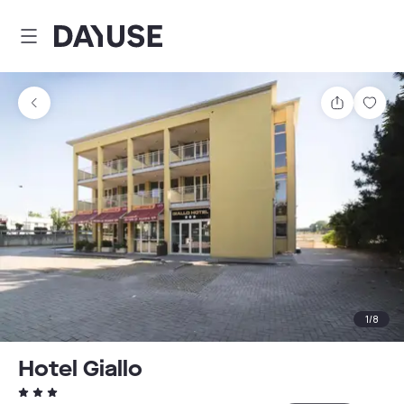
Dayuse
Share
Sav
1
/
8
Hotel Giallo