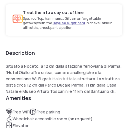
Treat them to a day out of time
Spa, rooftop, hammam... Gift an unforgettable
getaway with the
Dayuse e-gift card
. Not available in
all hotels, check participation.
Description
Situato a Noceto, a 12 km dalla stazione ferroviaria di Parma,
l'Hotel Giallo offre un bar, camere anallergiche e la
connessione Wi-Fi gratuita in tutta la struttura. La struttura
dista circa 12 km dal Parco Ducale Parma, 11 km dalla Casa
Natale e Museo Arturo Toscanini e 11 km dal Santuario di
Amenities
Santa Maria della Steccata. La struttura è non fumatori e si
trova a 10 km dal centro espositivo Fiere di Parma.
Free WiFi
Free parking
Troverete una scrivania in ogni alloggio. Tutte le camere
Wheelchair accessible room (on request)
dell’hotel sono climatizzate e presentano un bagno privato
Elevator