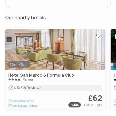
Our nearby hotels
10am - 5pm
Hotel San Marco & Formula Club
H
Parma
|
4.3
/5
8 Reviews
£62
Free cancellation
-
45
%
£111
per night
Payment at the hotel