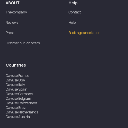
ABOUT
Help
The company
Contact
Reviews
Help
Press
Booking cancellation
Discover our job offers
Countries
Dayuse
France
Dayuse
USA
Dayuse
Italy
Dayuse
Spain
Dayuse
Germany
Dayuse
Belgium
Dayuse
Switzerland
Dayuse
Brazil
Dayuse
Netherlands
Dayuse
Austria
Dayuse
Australia
Dayuse
Ireland