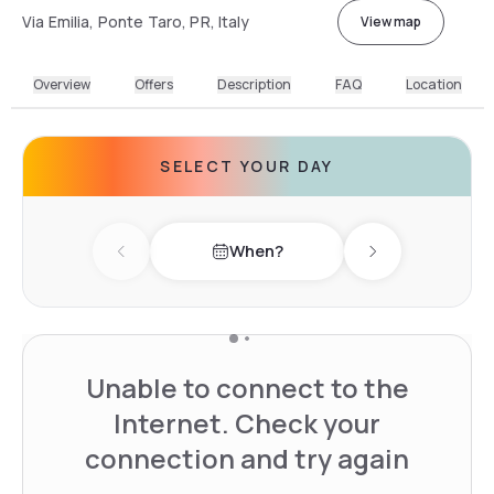
Via Emilia, Ponte Taro, PR, Italy
View map
Overview
Offers
Description
FAQ
Location
SELECT YOUR DAY
When?
Previous day
Next day
Unable to connect to the
Internet. Check your
connection and try again