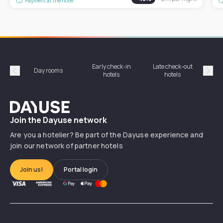
Payment at the hotel
Early check-in
Late check-out
Day rooms
Hotel
hotels
hotels
Précédent
Suiv
Dayuse
Join the Dayuse network
Are you a hotelier? Be part of the Dayuse experience and
join our network of partner hotels
Join us!
Portal login