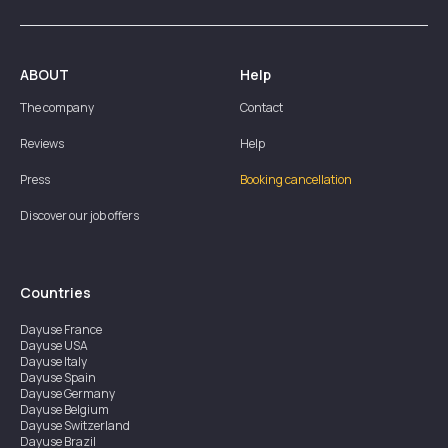
ABOUT
Help
The company
Contact
Reviews
Help
Press
Booking cancellation
Discover our job offers
Countries
Dayuse
France
Dayuse
USA
Dayuse
Italy
Dayuse
Spain
Dayuse
Germany
Dayuse
Belgium
Dayuse
Switzerland
Dayuse
Brazil