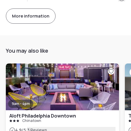
More information
You may also like
9am - 4pm
Aloft Philadelphia Downtown
T
Chinatown
|
4.9
/5
3 Reviews