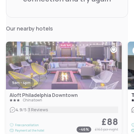
Our nearby hotels
9am - 4pm
Aloft Philadelphia Downtown
T
Chinatown
|
4.9
/5
3 Reviews
£88
Free cancellation
-
46
%
£163
per night
Payment at the hotel