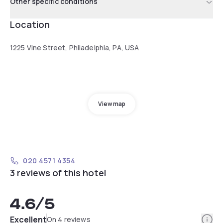
Other specific conditions
Location
1225 Vine Street, Philadelphia, PA, USA
View map
020 4571 4354
3 reviews of this hotel
4.6
/5
Info
Excellent
On 4 reviews