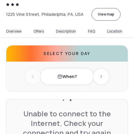
1225 Vine Street, Philadelphia, PA, USA
View map
Overview
Offers
Description
FAQ
Location
SELECT YOUR DAY
When?
Previous day
Next day
Unable to connect to the
Internet. Check your
connection and try again