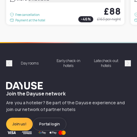
£88
Free cancellation
-
46
%
£163
per night
Payment at the hotel
Early check-in
Late check-out
Day rooms
Hotel
hotels
hotels
Précédent
Suiv
Dayuse
Join the Dayuse network
Are you a hotelier? Be part of the Dayuse experience and
join our network of partner hotels
Join us!
Portal login