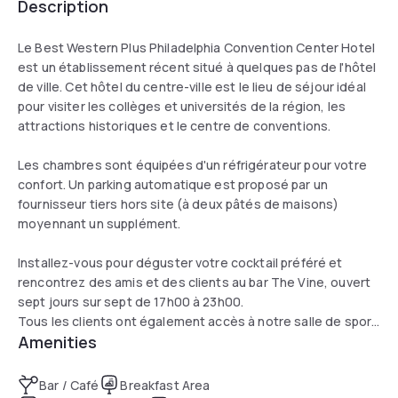
Description
Le Best Western Plus Philadelphia Convention Center Hotel
est un établissement récent situé à quelques pas de l'hôtel
de ville. Cet hôtel du centre-ville est le lieu de séjour idéal
pour visiter les collèges et universités de la région, les
attractions historiques et le centre de conventions.
Les chambres sont équipées d'un réfrigérateur pour votre
confort. Un parking automatique est proposé par un
fournisseur tiers hors site (à deux pâtés de maisons)
moyennant un supplément.
Installez-vous pour déguster votre cocktail préféré et
rencontrez des amis et des clients au bar The Vine, ouvert
sept jours sur sept de 17h00 à 23h00.
Tous les clients ont également accès à notre salle de sport
Amenities
ouverte 24 heures sur 24 et équipée de poids libres et
d'appareils de musculation universels. Nous disposons
également d'équipements de yoga pour vous permettre de
Bar / Café
Breakfast Area